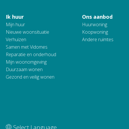
Ik huur
Ons aanbod
Contactinformatie
Mijn huur
Huurwoning
Nieuwe woonsituatie
Koopwoning
Verhuizen
Andere ruimtes
Samen met Vidomes
Reparatie en onderhoud
Mijn woonomgeving
Duurzaam wonen
Gezond en veilig wonen
Vertaal deze pagina
Select Language