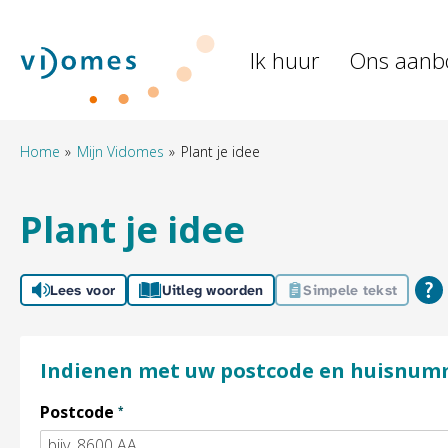
Naar de homepage
Ik huur
Ons aanb
Naar hoofdinhoud
Naar hoofdnavigatiemenu
Naar zoeken
Home
Mijn Vidomes
Plant je idee
Plant je idee
Lees voor
Uitleg woorden
Simpele tekst
Indienen met uw postcode en huisnu
Verplicht veld
Postcode
*