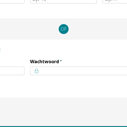
OF
t
Verplicht veld
Wachtwoord
*