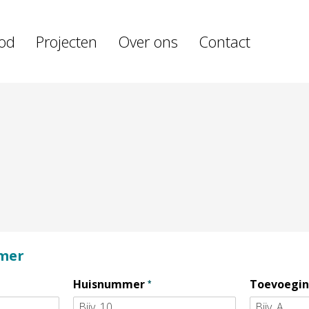
od
Projecten
Over ons
Contact
mmer
Verplicht veld
Huisnummer
Toevoegi
*