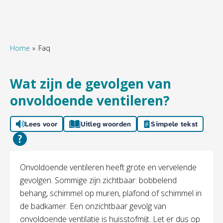
Home
Faq
Naar hoofdinhoud
Naar hoofdnavigatiemenu
Naar zoeken
Wat zijn de gevolgen van
onvoldoende ventileren?
Lees voor
Uitleg woorden
Simpele tekst
Algemeen
​Onvoldoende ventileren heeft grote en vervelende
gevolgen. Sommige zijn zichtbaar: bobbelend
behang, schimmel op muren, plafond of schimmel in
de badkamer. Een onzichtbaar gevolg van
onvoldoende ventilatie is huisstofmijt. Let er dus op