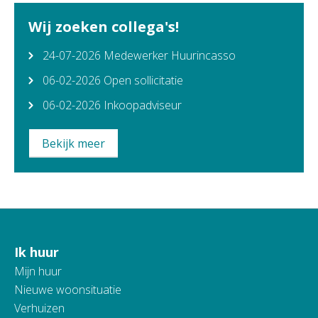
Wij zoeken collega's!
24-07-2026
Medewerker Huurincasso
06-02-2026
Open sollicitatie
06-02-2026
Inkoopadviseur
Bekijk meer
Ik huur
Contactinformatie
Mijn huur
Nieuwe woonsituatie
Verhuizen