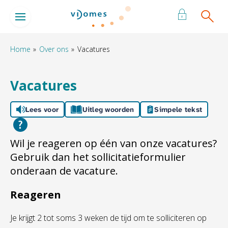
Naar de homepage
Ga naar Hoofd
Home
Over ons
Vacatures
Naar hoofdinhoud
Naar hoofdnavigatiemenu
Naar zoeken
Vacatures
Lees voor
Uitleg woorden
Simpele tekst
Wil je reageren op één van onze vacatures?
Gebruik dan het sollicitatieformulier
onderaan de vacature.
Reageren
Je krijgt 2 tot soms 3 weken de tijd om te solliciteren op