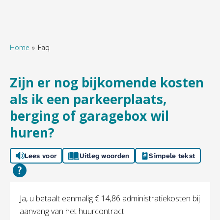
Home
Faq
Naar hoofdinhoud
Naar hoofdnavigatiemenu
Naar zoeken
Zijn er nog bijkomende kosten
als ik een parkeerplaats,
berging of garagebox wil
huren?
Lees voor
Uitleg woorden
Simpele tekst
Algemeen
Ja, u betaalt eenmalig € 14,86 administratiekosten bij
aanvang van het huurcontract.