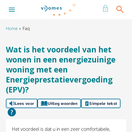
Naar de homepage
Ga naar Hoofd
Home
Faq
Naar hoofdinhoud
Naar hoofdnavigatiemenu
Naar zoeken
Wat is het voordeel van het
wonen in een energiezuinige
woning met een
Energieprestatievergoeding
(EPV)?
Lees voor
Uitleg woorden
Simpele tekst
Algemeen
Het voordeel is dat u in een zeer comfortabele,