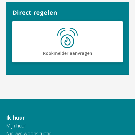
Direct regelen

Rookmelder aanvragen
Ik huur
Contactinformatie
Mijn huur
Nieuwe woonsituatie