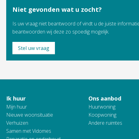
Niet gevonden wat u zocht?
Is uw vraag niet beantwoord of vindt u de juiste informatie
beantwoorden wij deze zo spoedig mogelijk.
Stel uw vraag
Ik huur
Ons aanbod
Contactinformatie
Mijn huur
Huurwoning
Nieuwe woonsituatie
Koopwoning
Verhuizen
Andere ruimtes
Samen met Vidomes
Reparatie en onderhoud