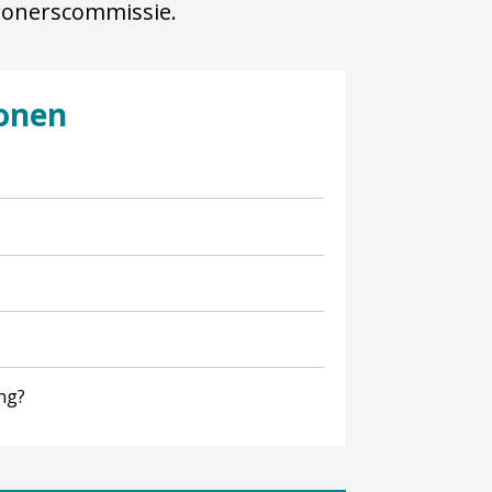
wonerscommissie.
wonen
ing?