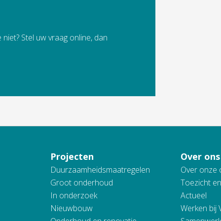
 niet? Stel uw vraag online, dan
Projecten
Over ons
Duurzaamheidsmaatregelen
Over onze 
Groot onderhoud
Toezicht e
In onderzoek
Actueel
Nieuwbouw
Werken bij
Onderhoud en renovatie
Samenwerk