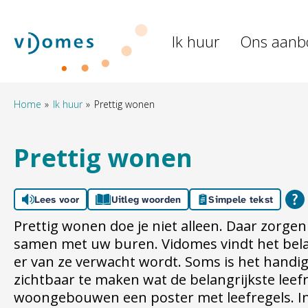
Naar de homepage
Ik huur
Ons aanb
Naar hoofdinhoud
Naar hoofdnavigatiemenu
Naar zoeken
Home
Ik huur
Prettig wonen
Prettig wonen
Lees voor
Uitleg woorden
Simpele tekst
Prettig wonen doe je niet alleen. Daar zorgen
samen met uw buren. Vidomes vindt het bel
er van ze verwacht wordt. Soms is het hand
zichtbaar te maken wat de belangrijkste leefr
woongebouwen een poster met leefregels. 