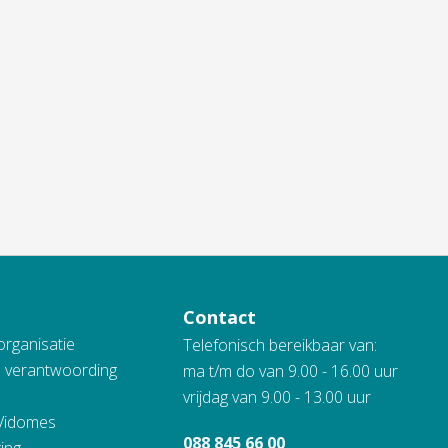
Contact
organisatie
Telefonisch bereikbaar van:
n verantwoording
ma t/m do van 9.00 - 16.00 uur
vrijdag van 9.00 - 13.00 uur
 Vidomes
088 845 66 00
ing