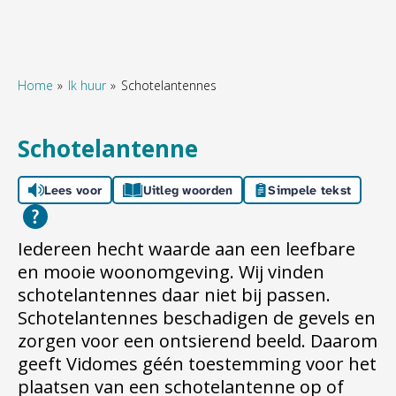
Home
Ik huur
Schotelantennes
Naar hoofdinhoud
Naar hoofdnavigatiemenu
Naar zoeken
Schotelantenne
Lees voor
Uitleg woorden
Simpele tekst
Iedereen hecht waarde aan een leefbare
en mooie woonomgeving. Wij vinden
schotelantennes daar niet bij passen.
Schotelantennes beschadigen de gevels en
zorgen voor een ontsierend beeld. Daarom
geeft Vidomes géén toestemming voor het
plaatsen van een schotelantenne op of