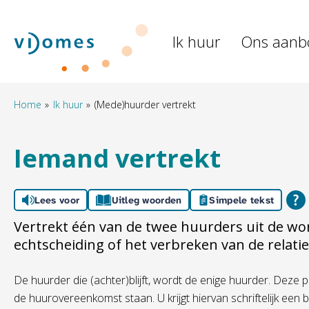
Naar de homepage
Ik huur
Ons aanb
Naar hoofdinhoud
Naar hoofdnavigatiemenu
Naar zoeken
Home
Ik huur
(Mede)huurder vertrekt
Iemand vertrekt
Lees voor
Uitleg woorden
Simpele tekst
Vertrekt één van de twee huurders uit de wo
echtscheiding of het verbreken van de relatie
De huurder die (achter)blijft, wordt de enige huurder. Deze pe
de huurovereenkomst staan. U krijgt hiervan schriftelijk een 