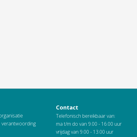
Contact
organisatie
Telefonisch bereikbaar van:
n verantwoording
ma t/m do van 9.00 - 16.00 uur
vrijdag van 9.00 - 13.00 uur