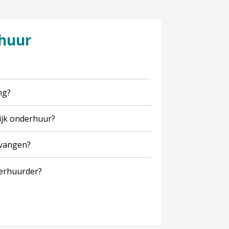
rhuur
ng?
lijk onderhuur?
tvangen?
derhuurder?