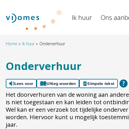
Naar de homepage
Ik huur
Ons aanb
Naar hoofdinhoud
Naar hoofdnavigatiemenu
Naar zoeken
Home
Ik huur
Onderverhuur
Onderverhuur
Lees voor
Uitleg woorden
Simpele tekst
Het doorverhuren van de woning aan ander
is niet toegestaan en kan leiden tot ontbin
Wel kan er een verzoek tot tijdelijke onderv
worden. Hiervoor kunt u mogelijk toestemmi
jaar.