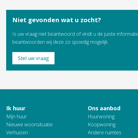
Niet gevonden wat u zocht?
Is uw vraag niet beantwoord of vindt u de juiste informatie
beantwoorden wij deze zo spoedig mogelijk.
Stel uw vraag
Ik huur
Ons aanbod
Contactinformatie
Mijn huur
Huurwoning
Nieuwe woonsituatie
Koopwoning
Verhuizen
Andere ruimtes