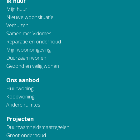
Ik huur
Contactinformatie
Mijn huur
Nieuwe woonsituatie
Verhuizen
Samen met Vidomes
Reparatie en onderhoud
Mijn woonomgeving
Duurzaam wonen
Gezond en veilig wonen
Ons aanbod
Huurwoning
Koopwoning
Andere ruimtes
Projecten
Duurzaamheidsmaatregelen
Groot onderhoud