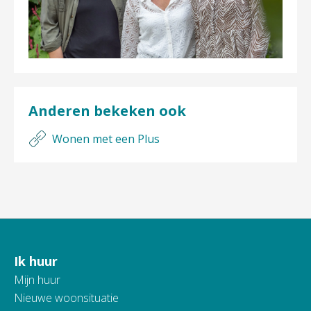
Anderen bekeken ook
Wonen met een Plus
Ik huur
Contactinformatie
Mijn huur
Nieuwe woonsituatie