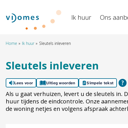
Naar de homepage
Ik huur
Ons aanb
Naar hoofdinhoud
Naar hoofdnavigatiemenu
Naar zoeken
Home
Ik huur
Sleutels inleveren
Sleutels inleveren
Lees voor
Uitleg woorden
Simpele tekst
Als u gaat verhuizen, levert u de sleutels in. 
huur tijdens de eindcontrole. Onze aannemer 
de woning netjes en volgens afspraak achterl