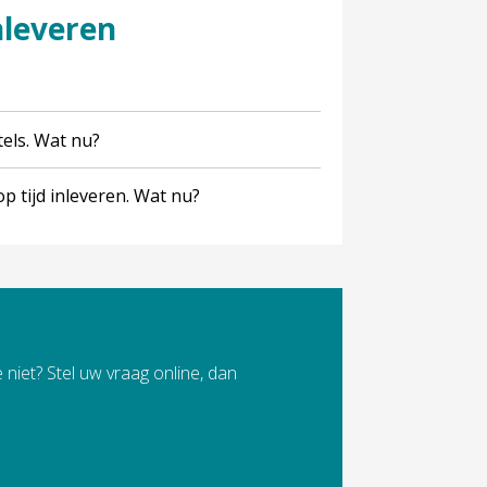
nleveren
els. Wat nu?
op tijd inleveren. Wat nu?
 niet? Stel uw vraag online, dan