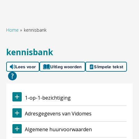
Home
kennisbank
Naar hoofdinhoud
Naar hoofdnavigatiemenu
Naar zoeken
kennisbank
Lees voor
Uitleg woorden
Simpele tekst
1-op-1-bezichtiging
Adresgegevens van Vidomes
Algemene huurvoorwaarden