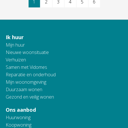
Selecteer een pagina
1
2
3
4
5
6
Ik huur
Contactinformatie
Mijn huur
Nieuwe woonsituatie
Verhuizen
Samen met Vidomes
Reparatie en onderhoud
Mijn woonomgeving
Duurzaam wonen
Gezond en veilig wonen
Ons aanbod
Huurwoning
Koopwoning