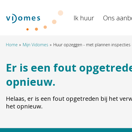
Naar de homepage
Ik huur
Ons aanb
Naar hoofdinhoud
Naar hoofdnavigatiemenu
Naar zoeken
Home
Mijn Vidomes
Huur opzeggen - met plannen inspecties -
Er is een fout opgetred
opnieuw.
Helaas, er is een fout opgetreden bij het ve
het opnieuw.