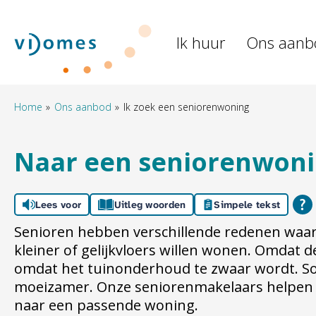
Naar de homepage
Ik huur
Ons aanb
Naar hoofdinhoud
Naar hoofdnavigatiemenu
Naar zoeken
Home
Ons aanbod
Ik zoek een seniorenwoning
Naar een seniorenwon
Lees voor
Uitleg woorden
Simpele tekst
Senioren hebben verschillende redenen wa
kleiner of gelijkvloers willen wonen. Omdat d
omdat het tuinonderhoud te zwaar wordt. S
moeizamer. Onze seniorenmakelaars helpen 
naar een passende woning.