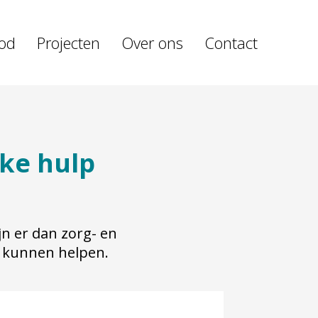
od
Projecten
Over ons
Contact
ke hulp
jn er dan zorg- en
 u kunnen helpen.