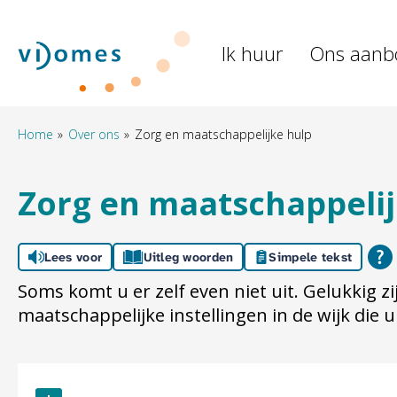
Naar de homepage
Ik huur
Ons aanb
Naar hoofdinhoud
Naar hoofdnavigatiemenu
Naar zoeken
Home
Over ons
Zorg en maatschappelijke hulp
Zorg en maatschappelij
Lees voor
Uitleg woorden
Simpele tekst
Soms komt u er zelf even niet uit. Gelukkig zi
maatschappelijke instellingen in de wijk die