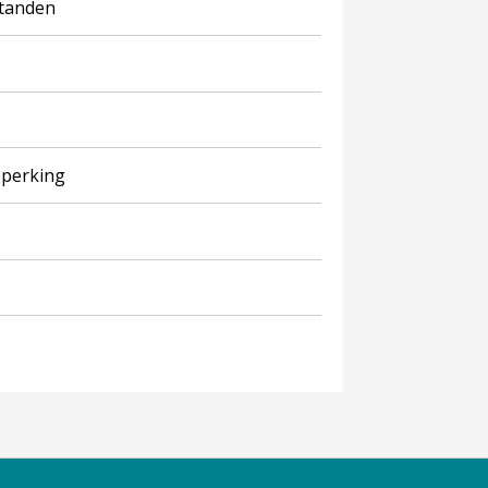
standen
eperking