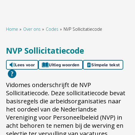
Home
Over ons
Codes
NVP Sollicitatiecode
Naar hoofdinhoud
Naar hoofdnavigatiemenu
Naar zoeken
NVP Sollicitatiecode
Lees voor
Uitleg woorden
Simpele tekst
Vidomes onderschrijft de NVP
Sollicitatiecode. Deze sollicitatiecode bevat
basisregels die arbeidsorganisaties naar
het oordeel van de Nederlandse
Vereniging voor Personeelbeleid (NVP) in
acht behoren te nemen bij de werving en
selectie ter vervulling van vacatures.