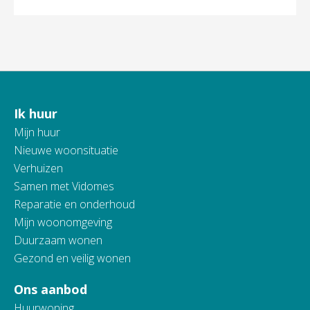
Ik huur
Contactinformatie
Mijn huur
Nieuwe woonsituatie
Verhuizen
Samen met Vidomes
Reparatie en onderhoud
Mijn woonomgeving
Duurzaam wonen
Gezond en veilig wonen
Ons aanbod
Huurwoning