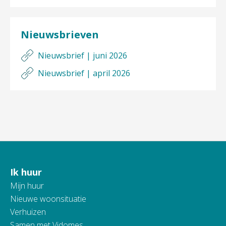
Nieuwsbrieven
Nieuwsbrief | juni 2026
Nieuwsbrief | april 2026
Ik huur
Contactinformatie
Mijn huur
Nieuwe woonsituatie
Verhuizen
Samen met Vidomes