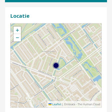
Locatie
+
−
Leaflet
|
Embrace - The Human Cloud