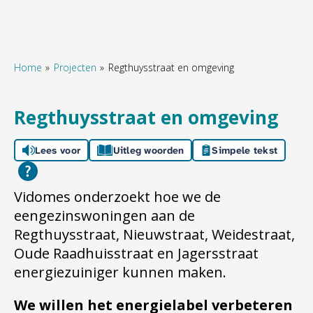
Home
Projecten
Regthuysstraat en omgeving
Naar hoofdinhoud
Naar hoofdnavigatiemenu
Naar zoeken
Regthuysstraat en omgeving
Lees voor
Uitleg woorden
Simpele tekst
Vidomes onderzoekt hoe we de
eengezinswoningen aan de
Regthuysstraat, Nieuwstraat, Weidestraat,
Oude Raadhuisstraat en Jagersstraat
energiezuiniger kunnen maken.
We willen het energielabel verbeteren