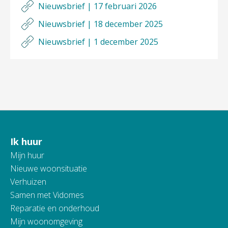
Nieuwsbrief | 17 februari 2026
Nieuwsbrief | 18 december 2025
Nieuwsbrief | 1 december 2025
Ik huur
Contactinformatie
Mijn huur
Nieuwe woonsituatie
Verhuizen
Samen met Vidomes
Reparatie en onderhoud
Mijn woonomgeving