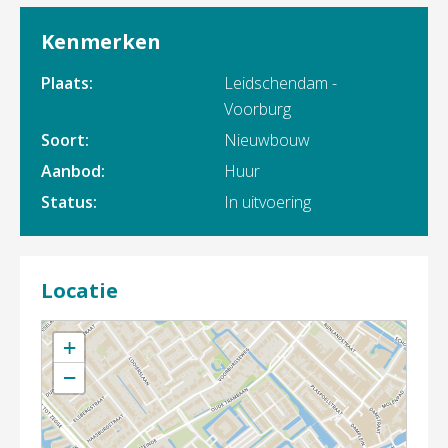
Kenmerken
Plaats:
Leidschendam -
Voorburg
Soort:
Nieuwbouw
Aanbod:
Huur
Status:
In uitvoering
Locatie
+
−