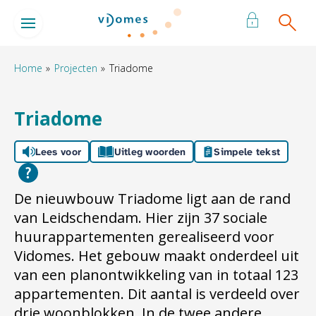
Naar de homepage
Ga naar Hoofd
Home
Projecten
Triadome
Naar hoofdinhoud
Naar hoofdnavigatiemenu
Naar zoeken
Triadome
Lees voor
Uitleg woorden
Simpele tekst
De nieuwbouw Triadome ligt aan de rand
van Leidschendam. Hier zijn 37 sociale
huurappartementen gerealiseerd voor
Vidomes. Het gebouw maakt onderdeel uit
van een planontwikkeling van in totaal 123
appartementen. Dit aantal is verdeeld over
drie woonblokken. In de twee andere