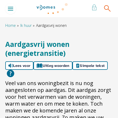
Naar de homepage
Ga naar Hoofd
Home
Ik huur
Aardgasvrij wonen
Naar hoofdinhoud
Naar hoofdnavigatiemenu
Naar zoeken
Aardgasvrij wonen
(energietransitie)
Lees voor
Uitleg woorden
Simpele tekst
Veel van ons woningbezit is nu nog
aangesloten op aardgas. Dit aardgas zorgt
voor het verwarmen van de woningen,
warm water en om mee te koken. Toch
maken we de komende jaren al onze
woningen aardgasvrij. Zo maken we uw