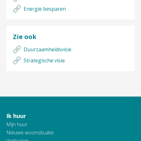
Energie besparen
Zie ook
Duurzaamheidsvisie
Strategische visie
Ik huur
Contactinformatie
Mijn huur
Nieuwe woonsituatie
Verhuizen