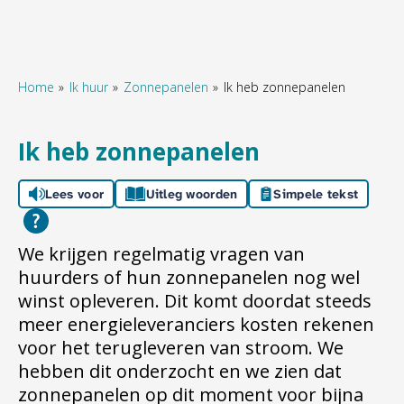
Home
Ik huur
Zonnepanelen
Ik heb zonnepanelen
Naar hoofdinhoud
Naar hoofdnavigatiemenu
Naar zoeken
Ik heb zonnepanelen
Lees voor
Uitleg woorden
Simpele tekst
We krijgen regelmatig vragen van
huurders of hun zonnepanelen nog wel
winst opleveren. Dit komt doordat steeds
meer energieleveranciers kosten rekenen
voor het terugleveren van stroom. We
hebben dit onderzocht en we zien dat
zonnepanelen op dit moment voor bijna