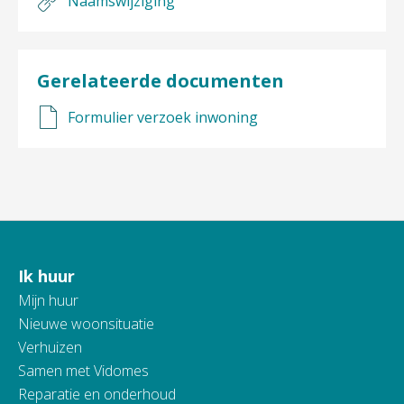
Naamswijziging
Gerelateerde documenten
Formulier verzoek inwoning
Ik huur
Contactinformatie
Mijn huur
Nieuwe woonsituatie
Verhuizen
Samen met Vidomes
Reparatie en onderhoud