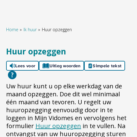
Home
Ik huur
Huur opzeggen
Naar hoofdinhoud
Naar hoofdnavigatiemenu
Naar zoeken
Huur opzeggen
Lees voor
Uitleg woorden
Simpele tekst
Uw huur kunt u op elke werkdag van de
maand opzeggen. Doe dit wel minimaal
één maand van tevoren. U regelt uw
huuropzegging eenvoudig door in te
loggen in Mijn Vidomes en vervolgens het
formulier
Huur opzeggen
in te vullen. Na
ontvangst van uw huuropzegging sturen