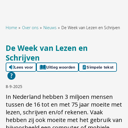
Home
Over ons
Nieuws
De Week van Lezen en Schrijven
Naar hoofdinhoud
Naar hoofdnavigatiemenu
Naar zoeken
De Week van Lezen en
Schrijven
Lees voor
Uitleg woorden
Simpele tekst
8-9-2025
In Nederland hebben 3 miljoen mensen
tussen de 16 tot en met 75 jaar moeite met
lezen, schrijven en/of rekenen. Vaak
hebben zij ook moeite met het gebruik van
bijvoorbeeld een computer of mobiele