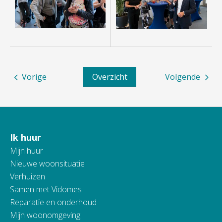
Vorige
Overzicht
Volgende
Ik huur
Contactinformatie
Mijn huur
Nieuwe woonsituatie
Verhuizen
Samen met Vidomes
Reparatie en onderhoud
Mijn woonomgeving