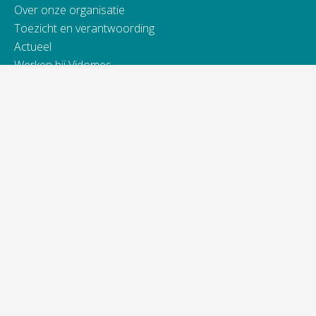
Over onze organisatie
Toezicht en verantwoording
Actueel
Werken bij Vidomes
Samenwerking
Toegankelijkheidsverklaring
Contact
Telefonisch bereikbaar van:
ma t/m do van 9.00 - 16.00 uur
vrijdag van 9.00 - 13.00 uur
088 845 66 00
Bij spoed ook 's avonds en in het weekend.