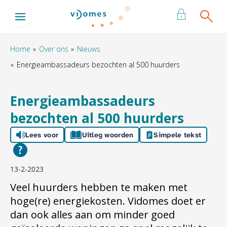
Naar de homepage
Ga naar Hoofd
Home
Over ons
Nieuws
Energieambassadeurs bezochten al 500 huurders
Naar hoofdinhoud
Naar hoofdnavigatiemenu
Naar zoeken
Energieambassadeurs
bezochten al 500 huurders
Lees voor
Uitleg woorden
Simpele tekst
13-2-2023
Veel huurders hebben te maken met
hoge(re) energiekosten. Vidomes doet er
dan ook alles aan om minder goed