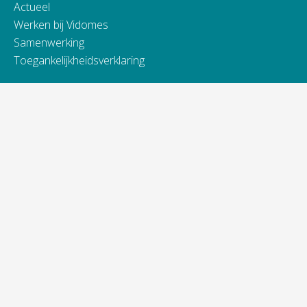
Actueel
Werken bij Vidomes
Samenwerking
Toegankelijkheidsverklaring
Contact
Telefonisch bereikbaar van:
ma t/m do van 9.00 - 16.00 uur
vrijdag van 9.00 - 13.00 uur
088 845 66 00
Bij spoed ook 's avonds en in het weekend.
Alle contactinformatie