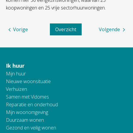
komen hier 50 eengezinswoningen, waarvan 25
koopwoningen en 25 vrije sectorhuurwoningen.
Vorige
Overzicht
Volgende
Ik huur
Contactinformatie
Mijn huur
Nieuwe woonsituatie
Verhuizen
Samen met Vidomes
Reparatie en onderhoud
Mijn woonomgeving
Duurzaam wonen
Gezond en veilig wonen