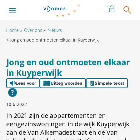
Naar de homepage
Ga naar Hoofd
Home
Over ons
Nieuws
Jong en oud ontmoeten elkaar in Kuyperwijk
Naar hoofdinhoud
Naar hoofdnavigatiemenu
Naar zoeken
Jong en oud ontmoeten elkaar
in Kuyperwijk
Lees voor
Uitleg woorden
Simpele tekst
10-6-2022
In 2021 zijn de appartementen en
eengezinswoningen in de wijk Kuyperwijk
aan de Van Alkemadestraat en de Van