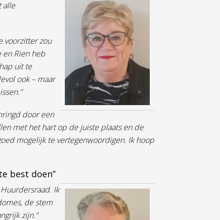
 alle
 voorzitter zou
ie en Rien heb
ap uit te
devol ook – maar
issen.”
mringd door een
len met het hart op de juiste plaats en de
oed mogelijk te vertegenwoordigen. Ik hoop
ste best doen”
e Huurdersraad. Ik
idomes, de stem
rijk zijn.”