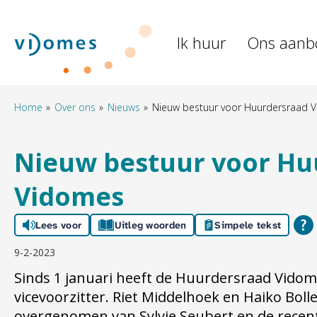
Naar de homepage
Ik huur
Ons aanb
Naar hoofdinhoud
Naar hoofdnavigatiemenu
Naar zoeken
Home
Over ons
Nieuws
Nieuw bestuur voor Huurdersraad 
Nieuw bestuur voor Hu
Vidomes
Lees voor
Uitleg woorden
Simpele tekst
9-2-2023
Sinds 1 januari heeft de Huurdersraad Vidom
vicevoorzitter. Riet Middelhoek en Haiko Bol
overgenomen van Sylvie Seubert en de recen