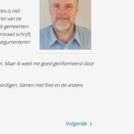
es is niet
eren van de
 de gemeenten.
raad schrijft,
eargumenteren
 zijn. Maar ik weet me goed geïnformeerd door
oordigen. Samen met Riet en de andere
Volgende