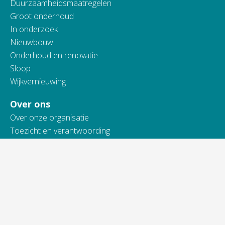
Duurzaamheidsmaatregelen
Groot onderhoud
In onderzoek
Nieuwbouw
Onderhoud en renovatie
Sloop
Wijkvernieuwing
Over ons
Over onze organisatie
Toezicht en verantwoording
Actueel
Werken bij Vidomes
Samenwerking
Toegankelijkheidsverklaring
Contact
Telefonisch bereikbaar van: