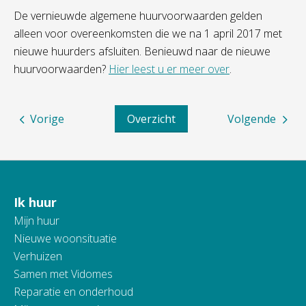
De vernieuwde algemene huurvoorwaarden gelden
alleen voor overeenkomsten die we na 1 april 2017 met
nieuwe huurders afsluiten. Benieuwd naar de nieuwe
huurvoorwaarden?
Hier leest u er meer over
.
Vorige
Overzicht
Volgende
Ik huur
Contactinformatie
Mijn huur
Nieuwe woonsituatie
Verhuizen
Samen met Vidomes
Reparatie en onderhoud