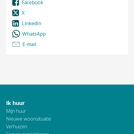
Facebook
X
LinkedIn
WhatsApp
E-mail
Ik huur
Contactinformatie
Mijn huur
Nieuwe woonsituatie
Verhuizen