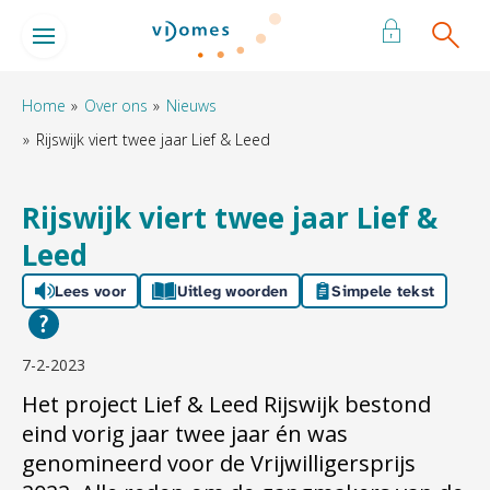
Naar de homepage
Ga naar Hoofd
Home
Over ons
Nieuws
Rijswijk viert twee jaar Lief & Leed
Naar hoofdinhoud
Naar hoofdnavigatiemenu
Naar zoeken
Rijswijk viert twee jaar Lief &
Leed
Lees voor
Uitleg woorden
Simpele tekst
7-2-2023
Het project Lief & Leed Rijswijk bestond
eind vorig jaar twee jaar én was
genomineerd voor de Vrijwilligersprijs