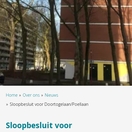
Home
Over ons
Nieuws
Sloopbesluit voor Doortogelaan/Poellaan
Sloopbesluit voor