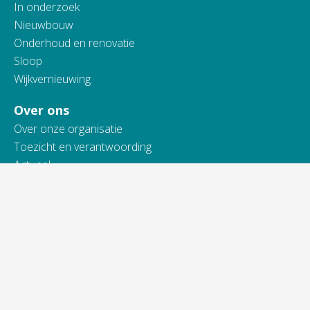
In onderzoek
Nieuwbouw
Onderhoud en renovatie
Sloop
Wijkvernieuwing
Over ons
Over onze organisatie
Toezicht en verantwoording
Actueel
Werken bij Vidomes
Samenwerking
Toegankelijkheidsverklaring
Contact
Telefonisch bereikbaar van:
ma t/m do van 9.00 - 16.00 uur
vrijdag van 9.00 - 13.00 uur