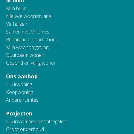
Ik huur
Contactinformatie
Mijn huur
Nieuwe woonsituatie
Verhuizen
Samen met Vidomes
Reparatie en onderhoud
Mijn woonomgeving
Duurzaam wonen
Gezond en veilig wonen
Ons aanbod
Huurwoning
Koopwoning
Andere ruimtes
Projecten
Duurzaamheidsmaatregelen
Groot onderhoud