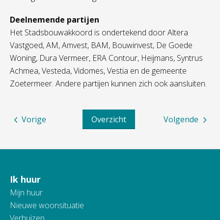
Deelnemende partijen
Het Stadsbouwakkoord is ondertekend door Altera
Vastgoed, AM, Amvest, BAM, Bouwinvest, De Goede
Woning, Dura Vermeer, ERA Contour, Heijmans, Syntrus
Achmea, Vesteda, Vidomes, Vestia en de gemeente
Zoetermeer. Andere partijen kunnen zich ook aansluiten.
Vorige
Overzicht
Volgende
Ik huur
Contactinformatie
Mijn huur
Nieuwe woonsituatie
Verhuizen