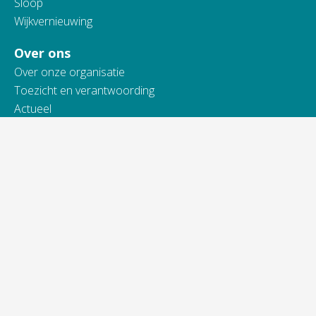
Sloop
Wijkvernieuwing
Over ons
Over onze organisatie
Toezicht en verantwoording
Actueel
Werken bij Vidomes
Samenwerking
Toegankelijkheidsverklaring
Contact
Telefonisch bereikbaar van:
ma t/m do van 9.00 - 16.00 uur
vrijdag van 9.00 - 13.00 uur
088 845 66 00