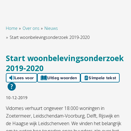
Home
Over ons
Nieuws
Start woonbelevingsonderzoek 2019-2020
Naar hoofdinhoud
Naar hoofdnavigatiemenu
Naar zoeken
Start woonbelevingsonderzoek
2019-2020
Lees voor
Uitleg woorden
Simpele tekst
10-12-2019
Vidomes verhuurt ongeveer 18.000 woningen in
Zoetermeer, Leidschendam-Voorburg, Delft, Rijswijk en
de Haagse wijk Leidschenveen. We vinden het belangrijk