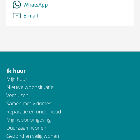
WhatsApp
E-mail
Ik huur
Contactinformatie
Mijn huur
Nieuwe woonsituatie
Verhuizen
Samen met Vidomes
Reparatie en onderhoud
Mijn woonomgeving
Duurzaam wonen
Gezond en veilig wonen