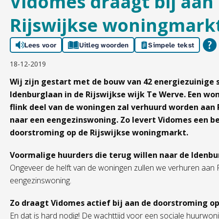
Vidomes draagt bij aan
Rijswijkse woningmark
Lees voor
Uitleg woorden
Simpele tekst
18-12-2019
Wij zijn gestart met de bouw van 42 energiezuinige
Idenburglaan in de Rijswijkse wijk Te Werve. Een won
flink deel van de woningen zal verhuurd worden aan R
naar een eengezinswoning. Zo levert Vidomes een be
doorstroming op de Rijswijkse woningmarkt.
Voormalige huurders die terug willen naar de Idenb
Ongeveer de helft van de woningen zullen we verhuren aan Ri
eengezinswoning.
Zo draagt Vidomes actief bij aan de doorstroming 
En dat is hard nodig! De wachttijd voor een sociale huurwoning