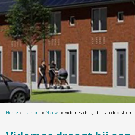
Home
Over ons
Nieuws
Vidomes draagt bij aan doorstromin