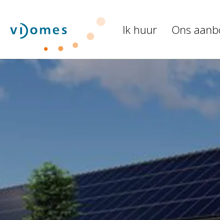
Naar de homepage
Ik huur
Ons aanb
Naar hoofdinhoud
Naar hoofdnavigatiemenu
Naar zoeken