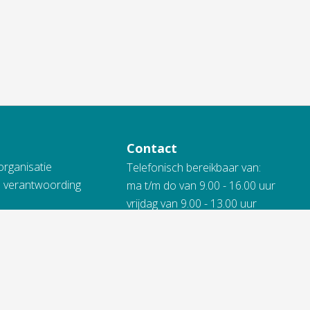
Contact
organisatie
Telefonisch bereikbaar van:
n verantwoording
ma t/m do van 9.00 - 16.00 uur
vrijdag van 9.00 - 13.00 uur
 Vidomes
088 845 66 00
ing
kheidsverklaring
Bij spoed ook 's avonds en in het
weekend.