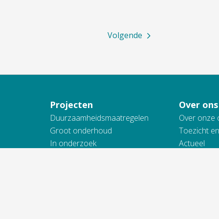
Volgende
Projecten
Over ons
Duurzaamheidsmaatregelen
Over onze 
Groot onderhoud
Toezicht e
In onderzoek
Actueel
Nieuwbouw
Werken bij
Onderhoud en renovatie
Samenwerk
Sloop
Toegankelij
Wijkvernieuwing