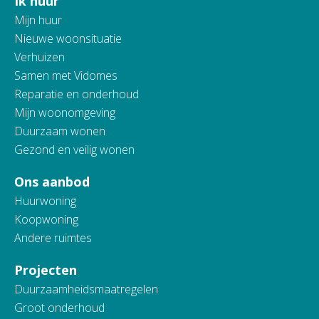
Ik huur
Contactinformatie
Mijn huur
Nieuwe woonsituatie
Verhuizen
Samen met Vidomes
Reparatie en onderhoud
Mijn woonomgeving
Duurzaam wonen
Gezond en veilig wonen
Ons aanbod
Huurwoning
Koopwoning
Andere ruimtes
Projecten
Duurzaamheidsmaatregelen
Groot onderhoud