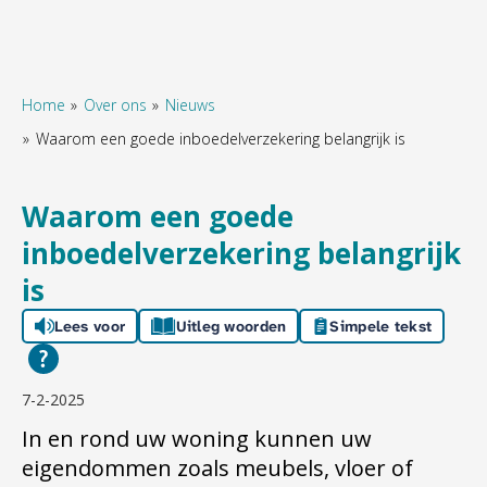
Home
Over ons
Nieuws
Waarom een goede inboedelverzekering belangrijk is
Naar hoofdinhoud
Naar hoofdnavigatiemenu
Naar zoeken
Waarom een goede
inboedelverzekering belangrijk
is
Lees voor
Uitleg woorden
Simpele tekst
7-2-2025
In en rond uw woning kunnen uw
eigendommen zoals meubels, vloer of