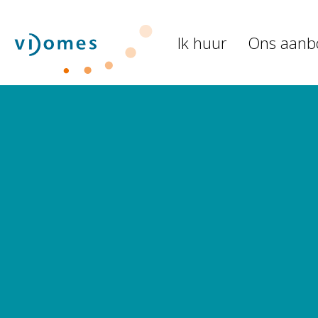
Naar de homepage
Ik huur
Ons aanb
Naar hoofdinhoud
Naar hoofdnavigatiemenu
Naar zoeken