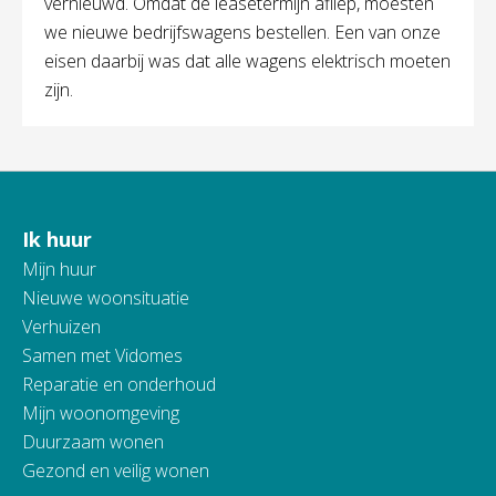
vernieuwd. Omdat de leasetermijn afliep, moesten
we nieuwe bedrijfswagens bestellen. Een van onze
eisen daarbij was dat alle wagens elektrisch moeten
zijn.
Ik huur
Contactinformatie
Mijn huur
Nieuwe woonsituatie
Verhuizen
Samen met Vidomes
Reparatie en onderhoud
Mijn woonomgeving
Duurzaam wonen
Gezond en veilig wonen