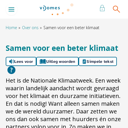
Naar de homepage
Ga naar Hoofd
Home
Over ons
Samen voor een beter klimaat
Naar hoofdinhoud
Naar hoofdnavigatiemenu
Naar zoeken
Samen voor een beter klimaat
Lees voor
Uitleg woorden
Simpele tekst
Het is de Nationale Klimaatweek. Een week
waarin landelijk aandacht wordt gevraagd
voor het klimaat en duurzame initiatieven.
En dat is nodig! Want alleen samen maken
we de wereld duurzamer. Daar zetten we
ons dan ook samen met huurders én onze
partners volop voor in. Zo maken we in