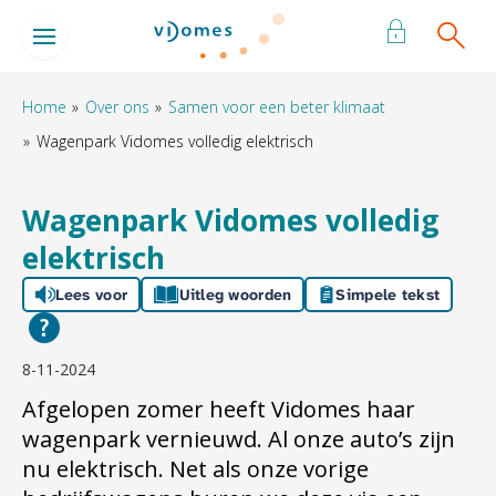
Naar de homepage
Ga naar Hoofd
Home
Over ons
Samen voor een beter klimaat
Wagenpark Vidomes volledig elektrisch
Naar hoofdinhoud
Naar hoofdnavigatiemenu
Naar zoeken
Wagenpark Vidomes volledig
elektrisch
Lees voor
Uitleg woorden
Simpele tekst
8-11-2024
Afgelopen zomer heeft Vidomes haar
wagenpark vernieuwd. Al onze auto’s zijn
nu elektrisch. Net als onze vorige