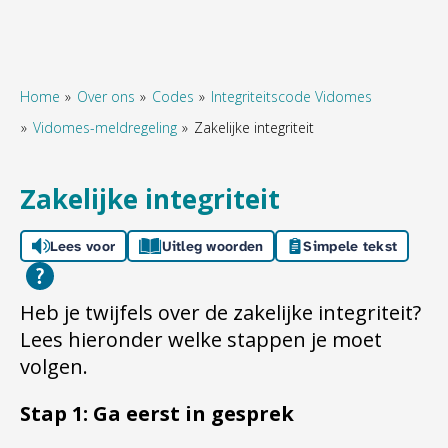
Home
Over ons
Codes
Integriteitscode Vidomes
Vidomes-meldregeling
Zakelijke integriteit
Naar hoofdinhoud
Naar hoofdnavigatiemenu
Naar zoeken
Zakelijke integriteit
Lees voor
Uitleg woorden
Simpele tekst
Heb je twijfels over de zakelijke integriteit?
Lees hieronder welke stappen je moet
volgen.
Stap 1: Ga eerst in gesprek