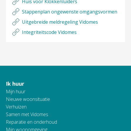
Huis voor Klokkenluiders
Stappenplan ongewenste omgangsvormen
Uitgebreide meldregeling Vidomes
Integriteitscode Vidomes
Ik huur
Contactinformatie
Mijn huur
Nieuwe woonsituatie
Verhuizen
Samen met Vidomes
Reparatie en onderhoud
Mijn woonomgeving