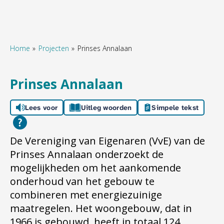
Home
Projecten
Prinses Annalaan
Naar hoofdinhoud
Naar hoofdnavigatiemenu
Naar zoeken
Prinses Annalaan
Lees voor
Uitleg woorden
Simpele tekst
De Vereniging van Eigenaren (VvE) van de
Prinses Annalaan onderzoekt de
mogelijkheden om het aankomende
onderhoud van het gebouw te
combineren met energiezuinige
maatregelen. Het woongebouw, dat in
1966 is gebouwd, heeft in totaal 124