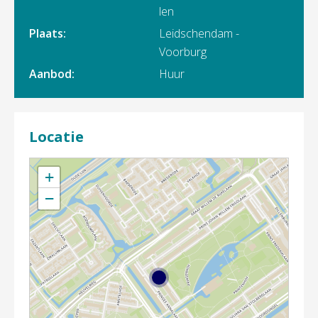
len
Plaats:
Leidschendam -
Voorburg
Aanbod:
Huur
Locatie
+
−