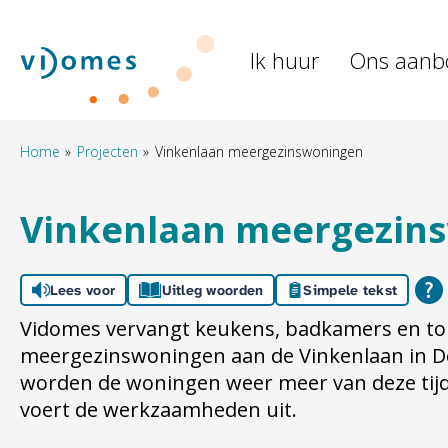
Naar de homepage
Ik huur
Ons aanb
Naar hoofdinhoud
Naar hoofdnavigatiemenu
Naar zoeken
Home
Projecten
Vinkenlaan meergezinswoningen
Vinkenlaan meergezin
Lees voor
Uitleg woorden
Simpele tekst
Vidomes vervangt keukens, badkamers en toi
meergezinswoningen aan de Vinkenlaan in De
worden de woningen weer meer van deze ti
voert de werkzaamheden uit.