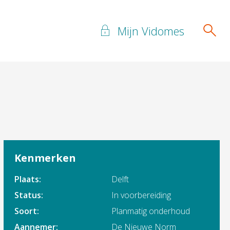
Mijn Vidomes
Kenmerken
Plaats:
Delft
Status:
In voorbereiding
Soort:
Planmatig onderhoud
Aannemer:
De Nieuwe Norm