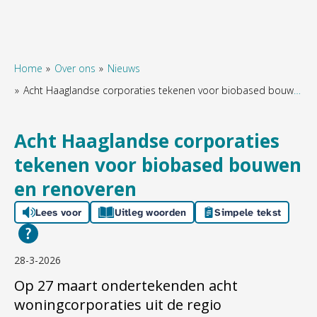
Home
Over ons
Nieuws
Acht Haaglandse corporaties tekenen voor biobased bouwen en renoveren
Naar hoofdinhoud
Naar hoofdnavigatiemenu
Naar zoeken
Acht Haaglandse corporaties
tekenen voor biobased bouwen
en renoveren
Lees voor
Uitleg woorden
Simpele tekst
28-3-2026
Op 27 maart ondertekenden acht
woningcorporaties uit de regio