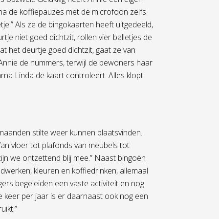
na de koffiepauzes met de microfoon zelfs
tje.” Als ze de bingokaarten heeft uitgedeeld,
e niet goed dichtzit, rollen vier balletjes de
at het deurtje goed dichtzit, gaat ze van
t Annie de nummers, terwijl de bewoners haar
rna Linda de kaart controleert. Alles klopt
 maanden stilte weer kunnen plaatsvinden.
an vloer tot plafonds van meubels tot
 zijn we ontzettend blij mee.” Naast bingoën
dwerken, kleuren en koffiedrinken, allemaal
lligers begeleiden een vaste activiteit en nog
ee keer per jaar is er daarnaast ook nog een
uikt.”