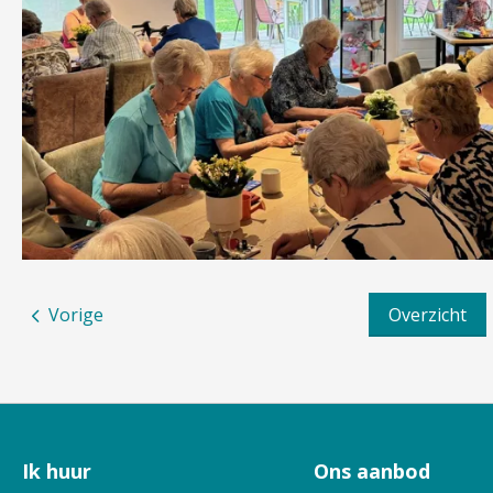
Vorige
Overzicht
Ik huur
Ons aanbod
Contactinformatie