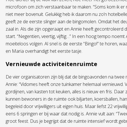
microfoon om zich verstaanbaar te maken. “Soms kom ik er 
niet meer bovenuit. Gelukkig heb ik daarom nu zo’n hotelbelle
geeft ze de eerste slinger aan de bingomolen. Omdat het deurtj
zaal in. Als die zijn opgeraapt en Annie heeft gecontroleerd d
start. “Negentien, veertig, vijftig…” In een hoog tempo noem
moeiteloos volgen. Al snel is de eerste “Bingo!” te horen, waa
en Maria overhandigt het eerste tasje.
Vernieuwde activiteitenruimte
De vier organisatoren zijn blij dat de bingoavonden na twee
Annie: “Vidomes heeft onze tuinkamer helemaal vernieuwd. V
gordijnen, van kasten tot keuken, alles is nieuw en fris. Daar
kunnen bewoners in de ruimte ook biljarten, koersballen, han
begeleid door vrijwilligers uit eigen huis. Maar liefst 22 vrijwi
eens 6 springen er bij waar dat nodig is. Annie vult aan: “Tw
groot feest. Dus je begrijpt dat de ruimte intensief wordt gebr