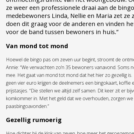
ze weer een professionele draai aan de bin
medebewoners Linda, Nellie en Maria zet ze 
doen dit graag voor de anderen en vinden het 
voor de band tussen bewoners in huis.”
Van mond tot mond
Hoewel de bingo pas om zeven uur begint, stroomt de ontmoe
Annie: “We verwachten zo’n 35 bewoners vanavond. Soms nem
mee. Het gaat van mond tot mond dat het hier zo gezellig i
geen vier euro krijgen de deelnemers een bingokaart, koffie
prijstasjes. “Die stellen we altijd zelf samen. Dit keer zit er b
komkommer in. Met het geld dat we overhouden, zorgen we vo
paasbingoavonden.”
Gezellig rumoerig
Hoe dichter bij de klok van zeven, hoe meer het geroezemoe