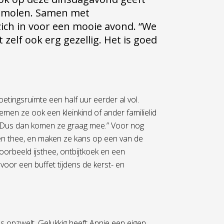
gomolen. Samen met
zich in voor een mooie avond. “We
zelf ook erg gezellig. Het is goed
tingsruimte een half uur eerder al vol.
en ze ook een kleinkind of ander familielid
s. Dus dan komen ze graag mee.” Voor nog
 en thee, en maken ze kans op een van de
ijvoorbeeld ijsthee, ontbijtkoek en een
or een buffet tijdens de kerst- en
s opzwelt. Gelukkig heeft Annie een eigen