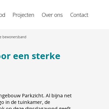
od
Projecten
Over ons
Contact
erke bewonersband
oor een sterke
ngebouw Parkzicht. Al bijna net
go in de tuinkamer, de
k op deze dinsdagavond geeft