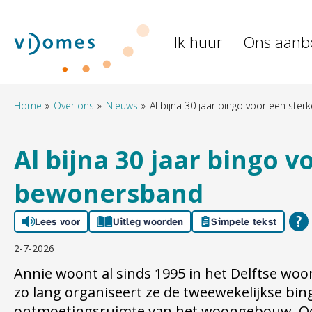
Naar de homepage
Ik huur
Ons aanb
Naar hoofdinhoud
Naar hoofdnavigatiemenu
Naar zoeken
Home
Over ons
Nieuws
Al bijna 30 jaar bingo voor een st
Al bijna 30 jaar bingo v
bewonersband
Lees voor
Uitleg woorden
Simpele tekst
2-7-2026
Annie woont al sinds 1995 in het Delftse woo
zo lang organiseert ze de tweewekelijkse bin
ontmoetingsruimte van het woongebouw. Oo