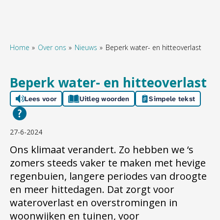
Home
Over ons
Nieuws
Beperk water- en hitteoverlast
Naar hoofdinhoud
Naar hoofdnavigatiemenu
Naar zoeken
Beperk water- en hitteoverlast
Lees voor
Uitleg woorden
Simpele tekst
27-6-2024
Ons klimaat verandert. Zo hebben we ‘s
zomers steeds vaker te maken met hevige
regenbuien, langere periodes van droogte
en meer hittedagen. Dat zorgt voor
wateroverlast en overstromingen in
woonwijken en tuinen, voor